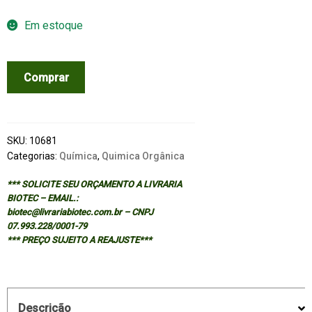
Em estoque
VOGEL
Comprar
´S
TEXTBOOK
OF
PRACTICAL
SKU:
10681
ORGANIC
Categorias:
Química
,
Quimica Orgânica
CHEMISTRY
*** SOLICITE SEU ORÇAMENTO A LIVRARIA
quantidade
BIOTEC – EMAIL.:
biotec@livrariabiotec.com.br – CNPJ
07.993.228/0001-79
*** PREÇO SUJEITO A REAJUSTE***
Descrição