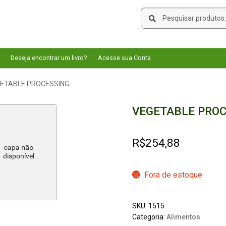
Pesquisar
Pesquisar
por:
Deseja encontrar um livro?
Acesse sua Conta
ETABLE PROCESSING
VEGETABLE PROC
R$
254,88
Fora de estoque
SKU:
1515
Categoria:
Alimentos