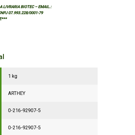
 LIVRARIA BIOTEC – EMAIL.:
 CNPJ 07.993.228/0001-79
E***
al
1 kg
ARTHEY
0-216-92907-5
0-216-92907-5