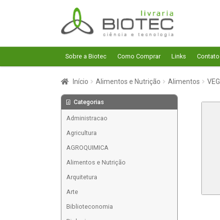
Pular
Pular
para
para
navegação
o
conteúdo
Sobre a Biotec
Como Comprar
Links
Contato
Início
Alimentos e Nutrição
Alimentos
VEG
Categorias
Administracao
Agricultura
AGROQUIMICA
Alimentos e Nutrição
Arquitetura
Arte
Biblioteconomia