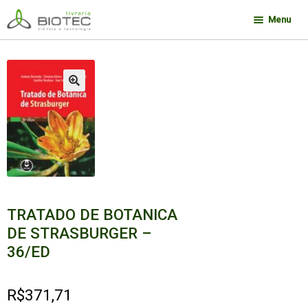
Pular
Pular
Menu
para
para
navegação
o
Minha conta
conteúdo
Contato
🔍
Sobre a Biotec
Como Comprar
Links
Deseja encontrar um livro?
TRATADO DE BOTANICA
DE STRASBURGER –
36/ED
R$
371,71