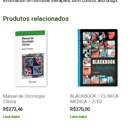
information on hormone therapies, birth control, and drugs
Produtos relacionados
Manual de Oncologia
BLACKBOOK – CLINICA
Clínica
MEDICA – 2/ED
R$
273,46
R$
270,00
Leia mais
Leia mais