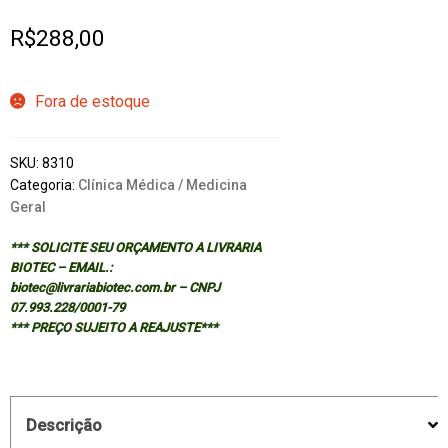
R$
288,00
Fora de estoque
SKU:
8310
Categoria:
Clínica Médica / Medicina
Geral
*** SOLICITE SEU ORÇAMENTO A LIVRARIA
BIOTEC – EMAIL.:
biotec@livrariabiotec.com.br – CNPJ
07.993.228/0001-79
*** PREÇO SUJEITO A REAJUSTE***
Descrição