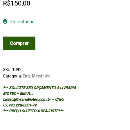
R$
150,00
Em estoque
TECNOLOGIA
Comprar
DO
CONDICIONAMENTO
DE
AR
SKU:
1092
quantidade
Categoria:
Eng. Mecânica
*** SOLICITE SEU ORÇAMENTO A LIVRARIA
BIOTEC – EMAIL.:
biotec@livrariabiotec.com.br – CNPJ
07.993.228/0001-79
*** PREÇO SUJEITO A REAJUSTE***