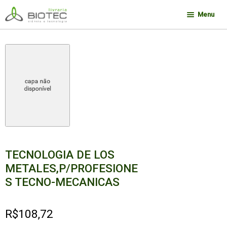
Pular
Pular
Menu
para
para
navegação
o
Minha conta
conteúdo
Contato
Sobre a Biotec
Como Comprar
Links
Deseja encontrar um livro?
TECNOLOGIA DE LOS
METALES,P/PROFESIONE
S TECNO-MECANICAS
R$
108,72