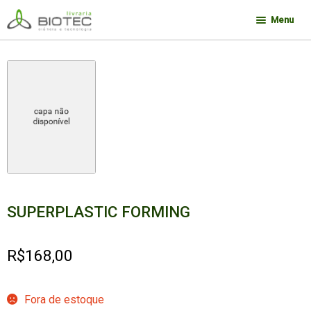
Pular
Pular
Menu
para
para
navegação
o
Minha conta
conteúdo
Contato
Sobre a Biotec
Como Comprar
Links
Deseja encontrar um livro?
SUPERPLASTIC FORMING
R$
168,00
Fora de estoque