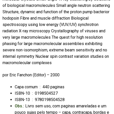
of biological macromolecules Small angle neutron scattering
Structure, dynamic and function of the proton pump bacterior
hodopsin Fibre and muscle diffraction Biological
spectroscopy using low energy (VUV/UV) synchrotron
radiation X-ray microscopy Crystallography of viruses and
very large macromolecules The quest for high resolution
phasing for large macromolecular assemblies exhibiting
severe non-isomorphism, extreme beam sensitivity and no
internal symmetry Nuclear spin contrast variation studies on
macromolecular complexes
por
Eric Fanchon
(Editor) – 2000
Capa comum ‏ : ‎
440 paginas
ISBN-10 ‏ : ‎
0198504527
ISBN-13 ‏ : ‎
9780198504528
Obs.:
Livro sem uso, com paginas amareladas e um
pouco sujas pelo tempo – capa, contracapa, bordas e