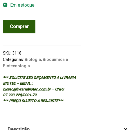
Em estoque
STRUCTURE
Comprar
AND
DYNAMICS
OF
BIOMOLECULES
SKU:
3118
quantidade
Categorias:
Biologia
,
Bioquímica e
Biotecnologia
*** SOLICITE SEU ORÇAMENTO A LIVRARIA
BIOTEC – EMAIL.:
biotec@livrariabiotec.com.br – CNPJ
07.993.228/0001-79
*** PREÇO SUJEITO A REAJUSTE***
Descrição