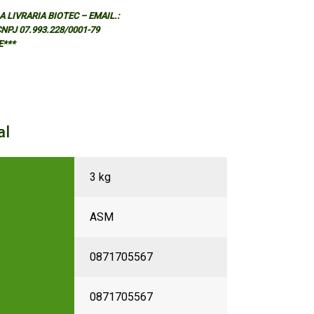
 LIVRARIA BIOTEC – EMAIL.:
 CNPJ 07.993.228/0001-79
E***
al
3 kg
ASM
0871705567
0871705567