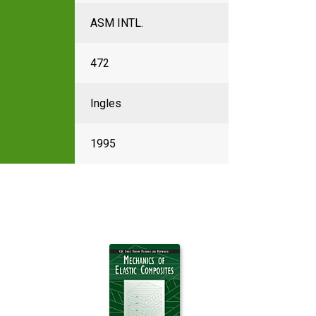
ASM INTL.
472
Ingles
1995