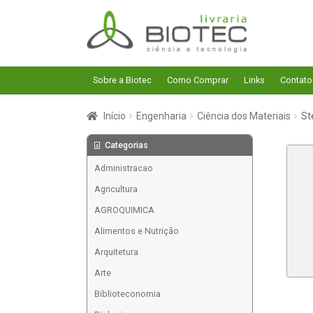
Pular
Pular
para
para
navegação
o
conteúdo
Sobre a Biotec
Como Comprar
Links
Contato
Início
Engenharia
Ciência dos Materiais
St
Categorias
Administracao
Agricultura
AGROQUIMICA
Alimentos e Nutrição
Arquitetura
Arte
Biblioteconomia