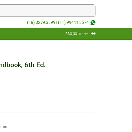
(18) 3279.3599 |
(11) 99441.5574
R$
0,00
0 item
ndbook, 6th Ed.
iais