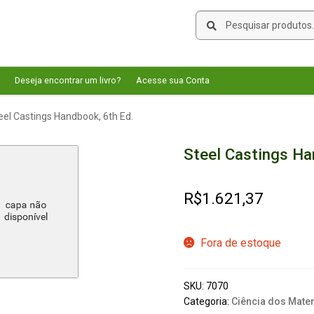
Pesquisar
Pesquisar
por:
Deseja encontrar um livro?
Acesse sua Conta
eel Castings Handbook, 6th Ed.
Steel Castings Ha
R$
1.621,37
Fora de estoque
SKU:
7070
Categoria:
Ciência dos Mater