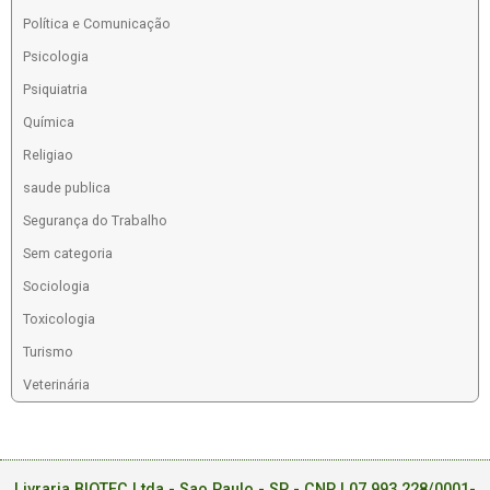
Política e Comunicação
Psicologia
Psiquiatria
Química
Religiao
saude publica
Segurança do Trabalho
Sem categoria
Sociologia
Toxicologia
Turismo
Veterinária
Livraria BIOTEC Ltda - Sao Paulo - SP - CNPJ 07.993.228/0001-