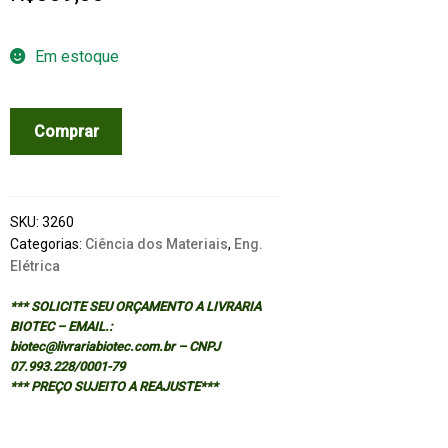
Em estoque
SILICON
Comprar
MICROMACHINING
quantidade
SKU:
3260
Categorias:
Ciência dos Materiais
,
Eng.
Elétrica
*** SOLICITE SEU ORÇAMENTO A LIVRARIA
BIOTEC – EMAIL.:
biotec@livrariabiotec.com.br – CNPJ
07.993.228/0001-79
*** PREÇO SUJEITO A REAJUSTE***