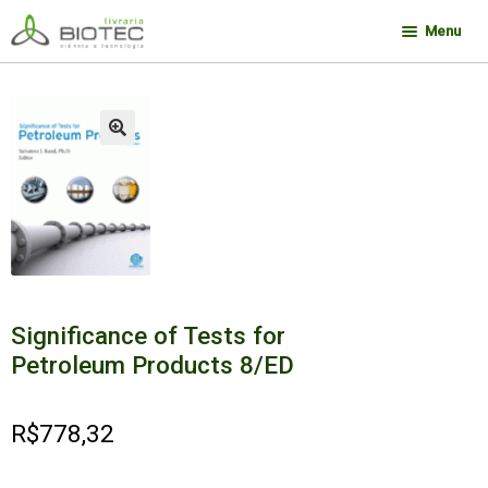
Pular
Pular
Menu
para
para
navegação
o
Minha conta
conteúdo
Contato
🔍
Sobre a Biotec
Como Comprar
Links
Deseja encontrar um livro?
Significance of Tests for
Petroleum Products 8/ED
R$
778,32