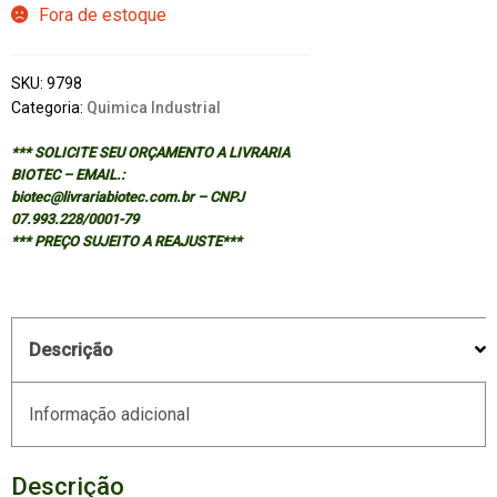
Fora de estoque
SKU:
9798
Categoria:
Quimica Industrial
*** SOLICITE SEU ORÇAMENTO A LIVRARIA
BIOTEC – EMAIL.:
biotec@livrariabiotec.com.br – CNPJ
07.993.228/0001-79
*** PREÇO SUJEITO A REAJUSTE***
Descrição
Informação adicional
Descrição