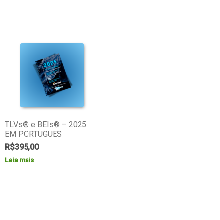
TLVs® e BEIs® – 2025
EM PORTUGUES
R$
395,00
Leia mais