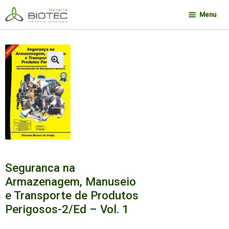
Pular
Pular
Menu
para
para
navegação
o
Minha conta
conteúdo
Contato
🔍
Sobre a Biotec
Como Comprar
Links
Deseja encontrar um livro?
Seguranca na
Armazenagem, Manuseio
e Transporte de Produtos
Perigosos-2/Ed – Vol. 1