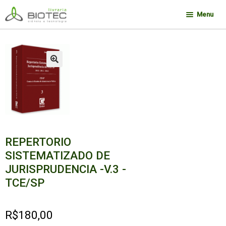
Pular
Pular
Menu
para
para
navegação
o
Minha conta
conteúdo
Contato
🔍
Sobre a Biotec
Como Comprar
Links
Deseja encontrar um livro?
REPERTORIO
SISTEMATIZADO DE
JURISPRUDENCIA -V.3 -
TCE/SP
R$
180,00