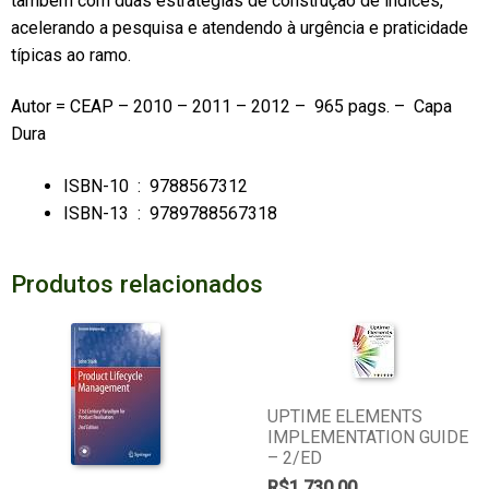
também com duas estratégias de construção de índices,
acelerando a pesquisa e atendendo à urgência e praticidade
típicas ao ramo.
Autor = CEAP – 2010 – 2011 – 2012 – 965 pags. – Capa
Dura
ISBN-10 ‏ : ‎
9788567312
ISBN-13 ‏ : ‎
9789788567318
Produtos relacionados
UPTIME ELEMENTS
IMPLEMENTATION GUIDE
– 2/ED
R$
1.730,00