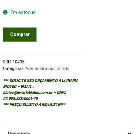
Em estoque
REPERTORIO
Comprar
SISTEMATIZADO
DE
JURISPRUDENCIA
-
SKU:
10405
V.3
Categorias:
Administracao
,
Direito
-
*** SOLICITE SEU ORÇAMENTO A LIVRARIA
TCE/SP
BIOTEC – EMAIL.:
quantidade
biotec@livrariabiotec.com.br – CNPJ
07.993.228/0001-79
*** PREÇO SUJEITO A REAJUSTE***
Descrição