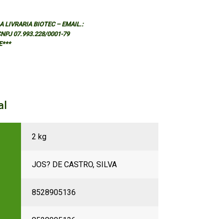
 LIVRARIA BIOTEC – EMAIL.:
 CNPJ 07.993.228/0001-79
E***
al
2 kg
JOS? DE CASTRO, SILVA
8528905136