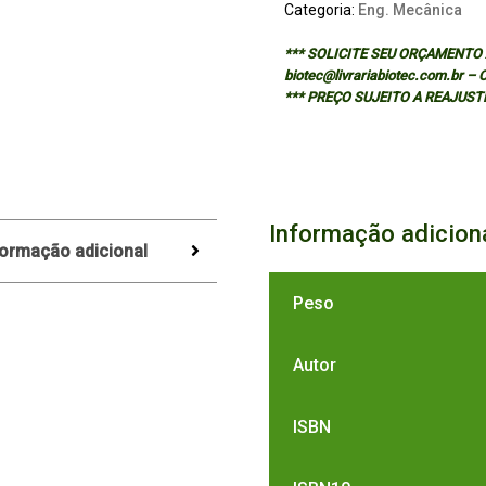
Categoria:
Eng. Mecânica
*** SOLICITE SEU ORÇAMENTO A
biotec@livrariabiotec.com.br –
*** PREÇO SUJEITO A REAJUST
Informação adicion
formação adicional
Peso
Autor
ISBN