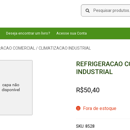
Pesquisar
Pesquisar
por:
Deseja encontrar um livro?
Acesse sua Conta
RACAO COMERCIAL / CLIMATIZACAO INDUSTRIAL
REFRIGERACAO C
INDUSTRIAL
R$
50,40
Fora de estoque
SKU:
8528