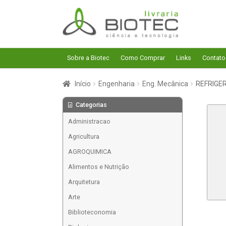
Pular
Pular
para
para
navegação
o
conteúdo
Sobre a Biotec
Como Comprar
Links
Contato
Início
Engenharia
Eng. Mecânica
REFRIGE
Categorias
Administracao
Agricultura
AGROQUIMICA
Alimentos e Nutrição
Arquitetura
Arte
Biblioteconomia