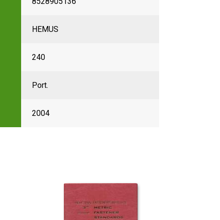
8528905136
HEMUS
240
Port.
2004