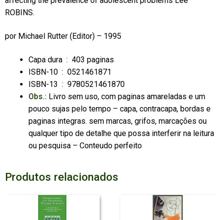
affecting the prevalence of adolescent problems Lee
ROBINS.
por
Michael Rutter
(Editor) – 1995
Capa dura ‏ : ‎
403 paginas
ISBN-10 ‏ : ‎
0521461871
ISBN-13 ‏ : ‎
9780521461870
Obs.:
Livro sem uso, com paginas amareladas e um
pouco sujas pelo tempo – capa, contracapa, bordas e
paginas integras. sem marcas, grifos, marcações ou
qualquer tipo de detalhe que possa interferir na leitura
ou pesquisa – Conteudo perfeito
Produtos relacionados