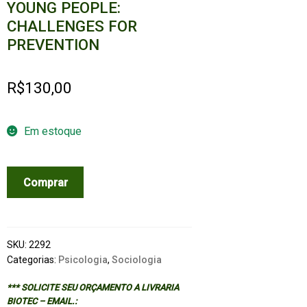
YOUNG PEOPLE:
CHALLENGES FOR
PREVENTION
R$
130,00
Em estoque
PSYCHOSOCIAL
Comprar
DISTURBANCES
IN
YOUNG
PEOPLE:
SKU:
2292
CHALLENGES
Categorias:
Psicologia
,
Sociologia
FOR
*** SOLICITE SEU ORÇAMENTO A LIVRARIA
PREVENTION
BIOTEC – EMAIL.: