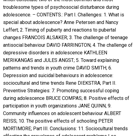
troublesome types of psychosocial disturbance during
adolescence. – CONTENTS.: Part I. Challenges: 1. What is
special about adolescence? Anne Petersen and Nancy
Leffert; 2. Timing of puberty and reactions to pubertal
changes FRANCOIS ALSAKER; 3. The challenge of teenage
antisocial behaviour DAVID FARRINGTON; 4. The challenge of
depressive disorders in adolescence KATHLEEN
MERIKANGAS and JULES ANGST; 5. Toward explaining
patterns and trends in youth crime DAVID SMITH; 6.
Depression and suicidal behaviours in adolescence:
sociocultural and time trends Rene DIEKSTRA; Part II.
Preventive Strategies: 7. Promoting successful coping
during adolescence BRUCE COMPAS; 8. Positive effects of
participation in youth organizations JANE QUINN; 9.
Community influences on adolescent behaviour ALBERT
REISS; 10. The positive effects of schooling PETER
MORTIMORE; Part III. Conclusions: 11. Sociocultural trends