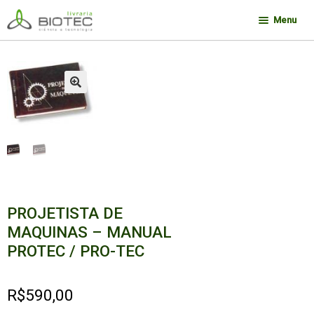
Pular
Pular
Menu
para
para
navegação
o
Minha conta
conteúdo
Contato
🔍
Sobre a Biotec
Como Comprar
Links
Deseja encontrar um livro?
PROJETISTA DE
MAQUINAS – MANUAL
PROTEC / PRO-TEC
R$
590,00