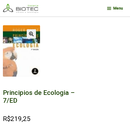
Pular
Pular
Menu
para
para
navegação
o
Minha conta
conteúdo
Contato
🔍
Sobre a Biotec
Como Comprar
Links
Deseja encontrar um livro?
Principios de Ecologia –
7/ED
R$
219,25