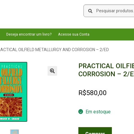
Pesquisar
Pesquisar
por:
Deseja encontrar um livro?
Acesse sua Conta
ACTICAL OILFIELD METALLURGY AND CORROSION – 2/ED
PRACTICAL OILF
CORROSION – 2/
🔍
R$
580,00
Em estoque
PRACTICAL