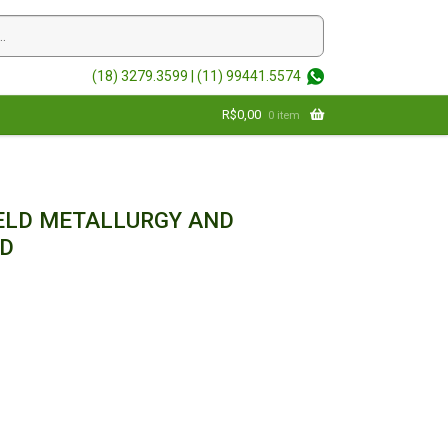
(18) 3279.3599 |
(11) 99441.5574
R$
0,00
0 item
IELD METALLURGY AND
ED