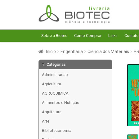
Pular
Pular
para
para
navegação
o
conteúdo
Sobre a Biotec
Como Comprar
Links
Contato
Início
Engenharia
Ciência dos Materiais
PR
Categorias
Administracao
Agricultura
AGROQUIMICA
Alimentos e Nutrição
Arquitetura
Arte
Biblioteconomia