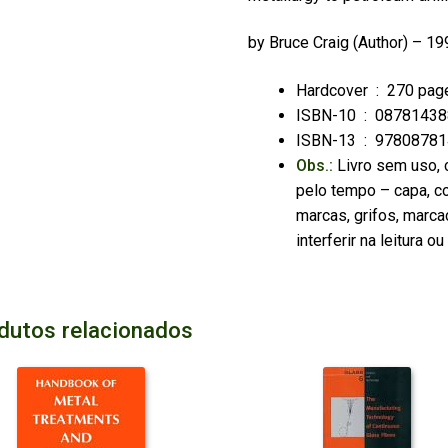
by
Bruce Craig
(Author) – 19
Hardcover ‏ : ‎
270 pag
ISBN-10 ‏ : ‎
08781438
ISBN-13 ‏ : ‎
97808781
Obs.:
Livro sem uso, 
pelo tempo – capa, co
marcas, grifos, marca
interferir na leitura 
dutos relacionados