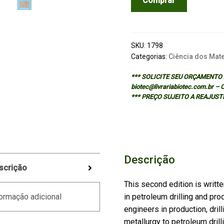
Comprar
OILFIELD
METALLURGY
AND
CORROSION
SKU:
1798
-
Categorias:
Ciência dos Mate
2/ED
*** SOLICITE SEU ORÇAMENTO A
quantidade
biotec@livrariabiotec.com.br –
*** PREÇO SUJEITO A REAJUST
Descrição
scrição
This second edition is writte
in petroleum drilling and pro
ormação adicional
engineers in production, dril
metallurgy to petroleum drill