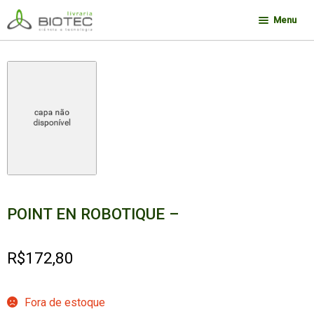
Pular
Pular
Menu
para
para
navegação
o
Minha conta
conteúdo
Contato
Sobre a Biotec
Como Comprar
Links
Deseja encontrar um livro?
POINT EN ROBOTIQUE –
R$
172,80
Fora de estoque