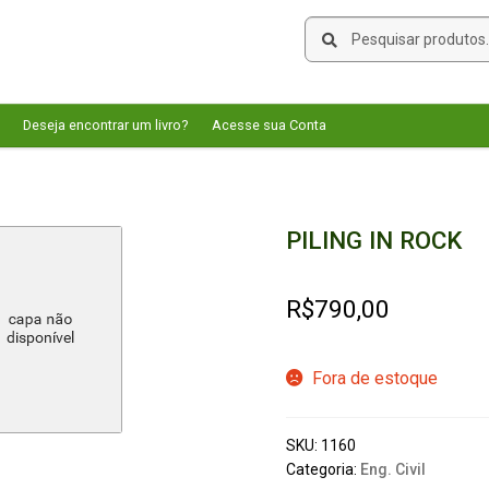
Pesquisar
Pesquisar
por:
Deseja encontrar um livro?
Acesse sua Conta
PILING IN ROCK
R$
790,00
Fora de estoque
SKU:
1160
Categoria:
Eng. Civil