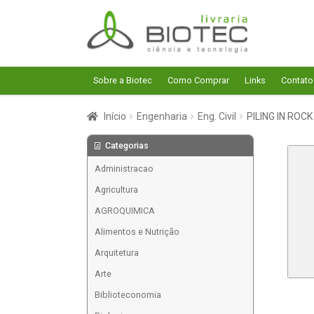
Pular
Pular
para
para
navegação
o
conteúdo
Sobre a Biotec
Como Comprar
Links
Contato
Início
Engenharia
Eng. Civil
PILING IN ROCK
Categorias
Administracao
Agricultura
AGROQUIMICA
Alimentos e Nutrição
Arquitetura
Arte
Biblioteconomia