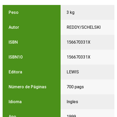
Peso
3 kg
Autor
REDDY/SCHELSKI
ISBN
156670331X
ISBN10
156670331X
Editora
LEWIS
Número de Páginas
700 pags
Idioma
Ingles
Ano
1999