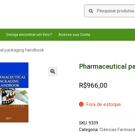
Pesquisar
Pesquisar
por:
Deseja encontrar um livro?
Acesse sua Conta
al packaging handbook
Pharmaceutical p
🔍
R$
966,00
Fora de estoque
SKU:
9339
Categoria:
Ciências Farmacê