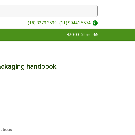
(18) 3279.3599 |
(11) 99441.5574
R$
0,00
0 item
ackaging handbook
uticas