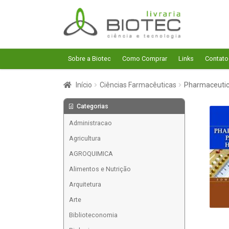
Pular
Pular
para
para
navegação
o
conteúdo
Sobre a Biotec
Como Comprar
Links
Contato
Início
Ciências Farmacêuticas
Pharmaceutic
Categorias
Administracao
Agricultura
AGROQUIMICA
Alimentos e Nutrição
Arquitetura
Arte
Biblioteconomia