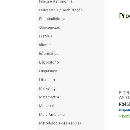
Física e Astronomia
Fisioterapia / Reabilitação
Pro
Fonoaudiologia
Geociencias
História
Idiomas
Informática
Laboratório
Linguística
Literatura
Marketing
BIOP
Matemática
AND 
R$
45
Medicina
Dispon
Meio Ambiente
Comp
Metodologia de Pesquisa