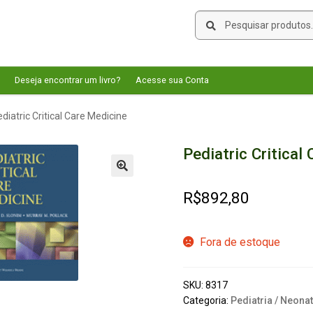
Pesquisar
Pesquisar
por:
Deseja encontrar um livro?
Acesse sua Conta
diatric Critical Care Medicine
Pediatric Critical
🔍
R$
892,80
Fora de estoque
SKU:
8317
Categoria:
Pediatria / Neona