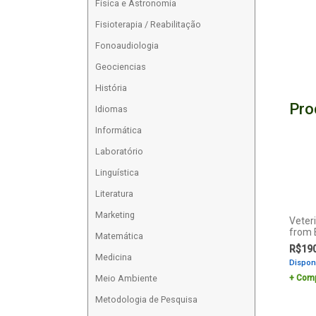
Física e Astronomia
Fisioterapia / Reabilitação
Fonoaudiologia
Geociencias
História
Pro
Idiomas
Informática
Laboratório
Linguística
Literatura
Marketing
Veter
from B
Matemática
R$
19
Medicina
Dispon
Comp
Meio Ambiente
Metodologia de Pesquisa