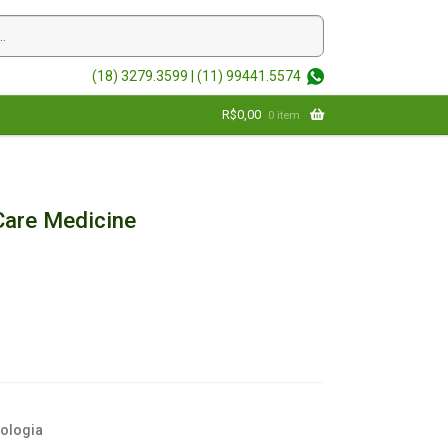
(18) 3279.3599 |
(11) 99441.5574
R$
0,00
0 item
 Care Medicine
tologia