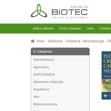
Pular
Pular
para
para
navegação
o
conteúdo
Sobre a Biotec
Como Comprar
Links
Contato
Início
Medicina
Pediatria / Neonatologia
Pe
Categorias
Administracao
Agricultura
AGROQUIMICA
Alimentos e Nutrição
Arquitetura
Arte
Biblioteconomia