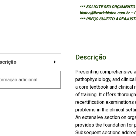
*** SOLICITE SEU ORÇAMENTO A
biotec@livrariabiotec.com.br –
*** PREÇO SUJEITO A REAJUST
Descrição
scrição
Presenting comprehensive an
pathophysiology, and clinical
ormação adicional
a core textbook and clinical r
of training. It offers thoroug
recertification examinations
problems in the clinical setti
An extensive section on or
provides the foundation for 
Subsequent sections address