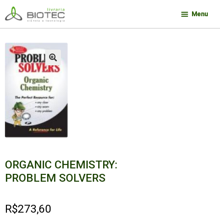
Pular
Pular
Menu
para
para
navegação
o
Minha conta
conteúdo
Contato
🔍
Sobre a Biotec
Como Comprar
Links
Deseja encontrar um livro?
ORGANIC CHEMISTRY:
PROBLEM SOLVERS
R$
273,60