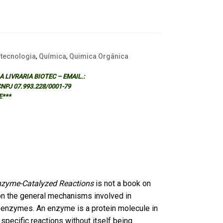
otecnologia
,
Química
,
Quimica Orgânica
 LIVRARIA BIOTEC – EMAIL.:
 CNPJ 07.993.228/0001-79
E***
nzyme-Catalyzed Reactions
is not a book on
on the general mechanisms involved in
g enzymes. An enzyme is a protein molecule in
 specific reactions without itself being