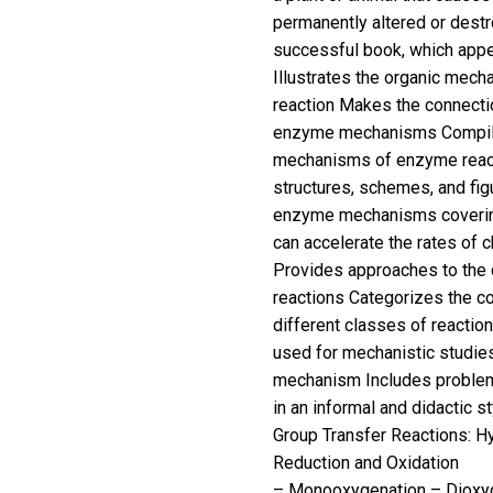
permanently altered or destro
successful book, which appe
Illustrates the organic mec
reaction Makes the connect
enzyme mechanisms Compiles
mechanisms of enzyme react
structures, schemes, and fig
enzyme mechanisms covering
can accelerate the rates of c
Provides approaches to the 
reactions Categorizes the co
different classes of react
used for mechanistic studie
mechanism Includes problem 
in an informal and didactic
Group Transfer Reactions: Hy
Reduction and Oxidation
– Monooxygenation – Dioxyge