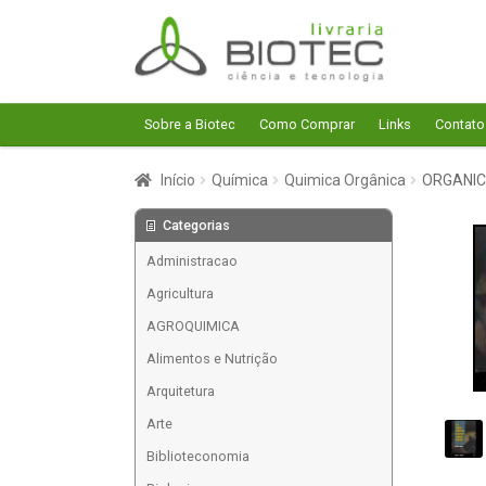
Pular
Pular
para
para
navegação
o
conteúdo
Sobre a Biotec
Como Comprar
Links
Contato
Início
Química
Quimica Orgânica
ORGANIC
Categorias
Administracao
Agricultura
AGROQUIMICA
Alimentos e Nutrição
Arquitetura
Arte
Biblioteconomia