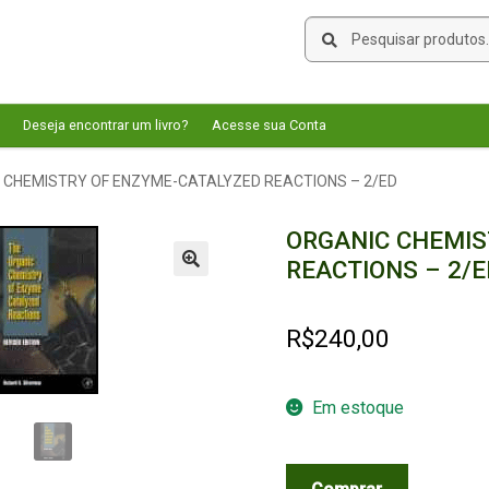
Pesquisar
Pesquisar
por:
Deseja encontrar um livro?
Acesse sua Conta
 CHEMISTRY OF ENZYME-CATALYZED REACTIONS – 2/ED
ORGANIC CHEMIS
REACTIONS – 2/E
🔍
R$
240,00
Em estoque
ORGANIC