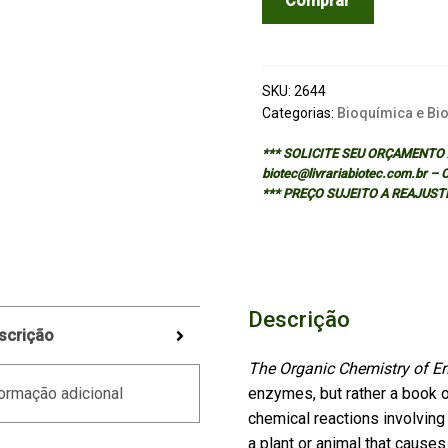
Comprar
CHEMISTRY
OF
ENZYME-
CATALYZED
SKU:
2644
REACTIONS
Categorias:
Bioquímica e Bi
-
*** SOLICITE SEU ORÇAMENTO A
2/ED
biotec@livrariabiotec.com.br –
quantidade
*** PREÇO SUJEITO A REAJUST
Descrição
scrição
The Organic Chemistry of E
enzymes, but rather a book 
ormação adicional
chemical reactions involvin
a plant or animal that causes