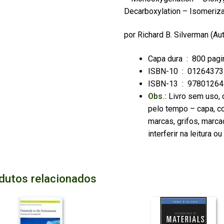
Decarboxylation – Isomeriza
por
Richard B. Silverman
(Au
Capa dura ‏ : ‎
800 pagi
ISBN-10 ‏ : ‎
01264373
ISBN-13 ‏ : ‎
97801264
Obs.:
Livro sem uso, 
pelo tempo – capa, co
marcas, grifos, marca
interferir na leitura 
dutos relacionados