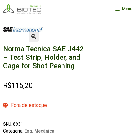
Pular
Pular
Menu
para
para
navegação
o
Minha conta
conteúdo
Contato
🔍
Norma Tecnica SAE J442
Sobre a Biotec
– Test Strip, Holder, and
Como Comprar
Gage for Shot Peening
Links
Deseja encontrar um livro?
R$
115,20
Fora de estoque
SKU:
8931
Categoria:
Eng. Mecânica