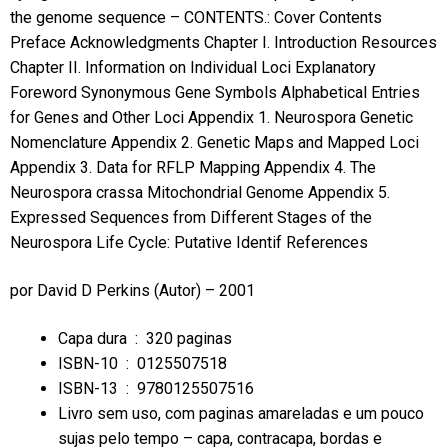
the genome sequence – CONTENTS.: Cover Contents
Preface Acknowledgments Chapter I. Introduction Resources
Chapter II. Information on Individual Loci Explanatory
Foreword Synonymous Gene Symbols Alphabetical Entries
for Genes and Other Loci Appendix 1. Neurospora Genetic
Nomenclature Appendix 2. Genetic Maps and Mapped Loci
Appendix 3. Data for RFLP Mapping Appendix 4. The
Neurospora crassa Mitochondrial Genome Appendix 5.
Expressed Sequences from Different Stages of the
Neurospora Life Cycle: Putative Identif References
por
David D Perkins
(Autor) – 2001
Capa dura ‏ : ‎
320 paginas
ISBN-10 ‏ : ‎
0125507518
ISBN-13 ‏ : ‎
9780125507516
Livro sem uso, com paginas amareladas e um pouco
sujas pelo tempo – capa, contracapa, bordas e