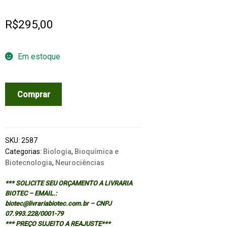
R$
295,00
Em estoque
NEUROSPORA
Comprar
COMPENDIUM:
CHROMOSOMAL
LOCI
quantidade
SKU:
2587
Categorias:
Biologia
,
Bioquímica e
Biotecnologia
,
Neurociências
*** SOLICITE SEU ORÇAMENTO A LIVRARIA
BIOTEC – EMAIL.:
biotec@livrariabiotec.com.br – CNPJ
07.993.228/0001-79
*** PREÇO SUJEITO A REAJUSTE***