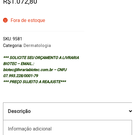
R$
1.072,80
Fora de estoque
SKU:
9581
Categoria:
Dermatologia
*** SOLICITE SEU ORÇAMENTO A LIVRARIA
BIOTEC – EMAIL.:
biotec@livrariabiotec.com.br – CNPJ
07.993.228/0001-79
*** PREÇO SUJEITO A REAJUSTE***
Descrição
Informação adicional