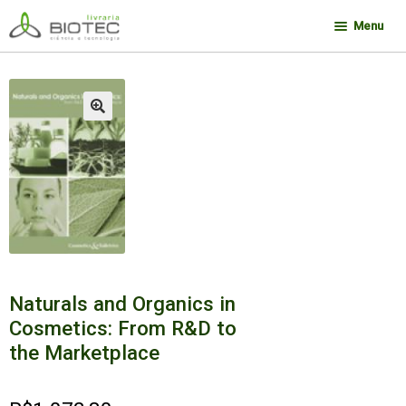
Pular
Pular
Menu
para
para
navegação
o
Minha conta
conteúdo
Contato
🔍
Sobre a Biotec
Como Comprar
Links
Deseja encontrar um livro?
Naturals and Organics in
Cosmetics: From R&D to
the Marketplace