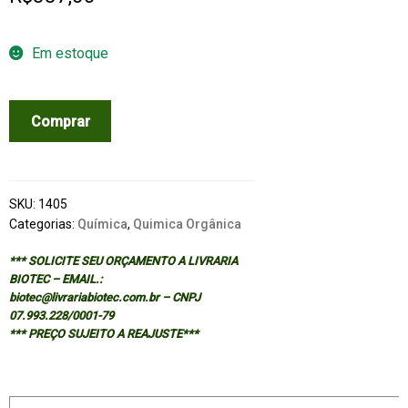
Em estoque
NAMES,
Comprar
SYNONYMS
AND
STRUCTURES
OF
SKU:
1405
ORGANIC
Categorias:
Química
,
Quimica Orgânica
COMPOUNDS:
*** SOLICITE SEU ORÇAMENTO A LIVRARIA
V0L.1
BIOTEC – EMAIL.:
-
biotec@livrariabiotec.com.br – CNPJ
CAS
07.993.228/0001-79
*** PREÇO SUJEITO A REAJUSTE***
NUMBER
50.00.0
TO
2433.97.8