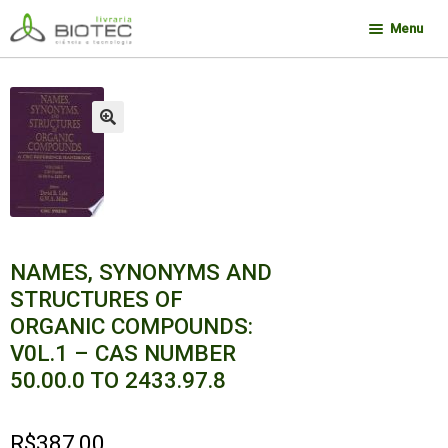
Pular
Pular
Menu
para
para
navegação
o
Minha conta
conteúdo
Contato
🔍
Sobre a Biotec
Como Comprar
Links
Deseja encontrar um livro?
NAMES, SYNONYMS AND
STRUCTURES OF
ORGANIC COMPOUNDS:
V0L.1 – CAS NUMBER
50.00.0 TO 2433.97.8
R$
387,00