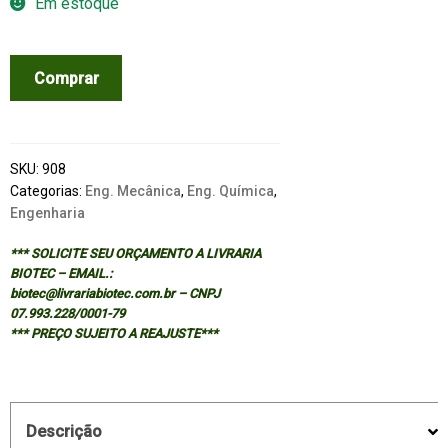
Em estoque
MIXED-
Comprar
FLOW
HYDRODYNAMICS
quantidade
SKU:
908
Categorias:
Eng. Mecânica
,
Eng. Química
,
Engenharia
*** SOLICITE SEU ORÇAMENTO A LIVRARIA
BIOTEC – EMAIL.:
biotec@livrariabiotec.com.br – CNPJ
07.993.228/0001-79
*** PREÇO SUJEITO A REAJUSTE***
Descrição