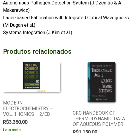
Autonomous Pathogen Detection System (J Dzenitis & A
Makarewicz)
Laser-based Fabrication with Integrated Optical Waveguides
(M Dugan et al.)
Systems Integration (J Kim et al.)
Produtos relacionados
MODERN
ELECTROCHEMISTRY –
CRC HANDBOOK OF
VOL. 1: IONICS – 2/ED
THERMODYNAMIC DATA
R$
3.350,00
OF AQUEOUS POLYMER
Leia mais
R$
1.150,00