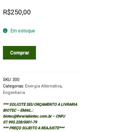
R$
250,00
Em estoque
MEDIUM
Comprar
AND
HIGH
TEMPERATURE
SOLAR
SKU:
300
PROCESSES
Categorias:
Energia Alternativa
,
Engenharia
quantidade
*** SOLICITE SEU ORÇAMENTO A LIVRARIA
BIOTEC – EMAIL.:
biotec@livrariabiotec.com.br – CNPJ
07.993.228/0001-79
*** PREÇO SUJEITO A REAJUSTE***