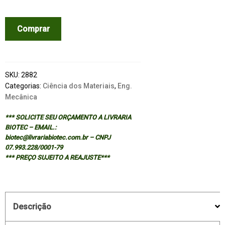
MECHANICAL
Comprar
ALLOYING
AND
MILLING
quantidade
SKU:
2882
Categorias:
Ciência dos Materiais
,
Eng.
Mecânica
*** SOLICITE SEU ORÇAMENTO A LIVRARIA
BIOTEC – EMAIL.:
biotec@livrariabiotec.com.br – CNPJ
07.993.228/0001-79
*** PREÇO SUJEITO A REAJUSTE***
Descrição