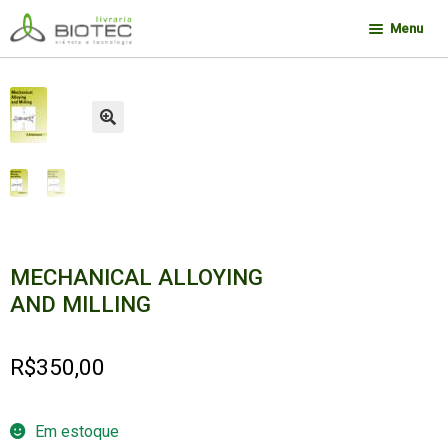
Pular
Pular
Menu
para
para
navegação
o
Minha conta
conteúdo
Contato
🔍
Sobre a Biotec
Como Comprar
Links
Deseja encontrar um livro?
MECHANICAL ALLOYING
AND MILLING
R$
350,00
Em estoque