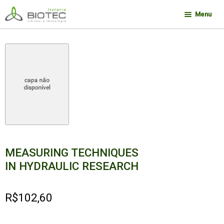
Pular
Pular
Menu
para
para
navegação
o
Minha conta
conteúdo
Contato
Sobre a Biotec
Como Comprar
Links
Deseja encontrar um livro?
MEASURING TECHNIQUES
IN HYDRAULIC RESEARCH
R$
102,60