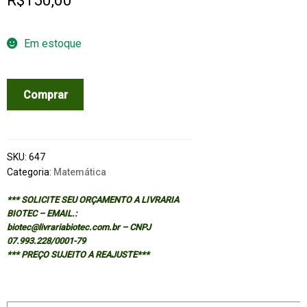
R$
150,00
Em estoque
MATHEMATICAL
Comprar
METHODS
IN
COMPUTER
AIDED
SKU:
647
GEOMETRIC
Categoria:
Matemática
DESIGN
*** SOLICITE SEU ORÇAMENTO A LIVRARIA
quantidade
BIOTEC – EMAIL.:
biotec@livrariabiotec.com.br – CNPJ
07.993.228/0001-79
*** PREÇO SUJEITO A REAJUSTE***