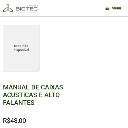
Pular
Pular
Menu
para
para
navegação
o
Minha conta
conteúdo
Contato
Sobre a Biotec
Como Comprar
Links
Deseja encontrar um livro?
MANUAL DE CAIXAS
ACUSTICAS E ALTO
FALANTES
R$
48,00