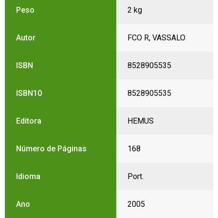
Peso
2 kg
Autor
FCO R, VASSALO
ISBN
8528905535
ISBN10
8528905535
Editora
HEMUS
Número de Páginas
168
Idioma
Port.
Ano
2005