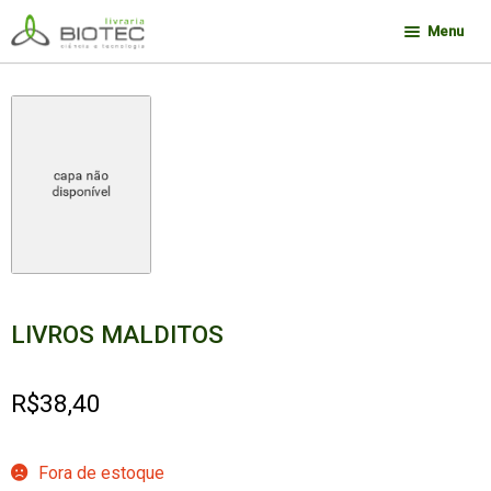
Pular
Pular
Menu
para
para
navegação
o
Minha conta
conteúdo
Contato
Sobre a Biotec
Como Comprar
Links
Deseja encontrar um livro?
LIVROS MALDITOS
R$
38,40
Fora de estoque