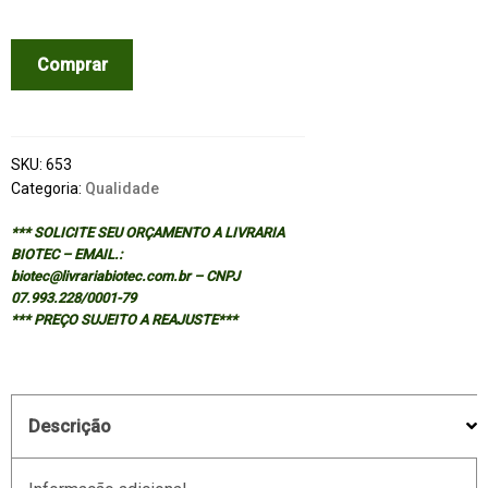
JURAN
Comprar
ON
QUALITY
BY
DESIGN
SKU:
653
quantidade
Categoria:
Qualidade
*** SOLICITE SEU ORÇAMENTO A LIVRARIA
BIOTEC – EMAIL.:
biotec@livrariabiotec.com.br – CNPJ
07.993.228/0001-79
*** PREÇO SUJEITO A REAJUSTE***
Descrição