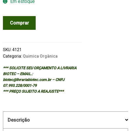
Em estoque
INVITATION
Comprar
TO
ORGANIC
CHEMISTRY
quantidade
SKU:
4121
Categoria:
Quimica Orgânica
*** SOLICITE SEU ORÇAMENTO A LIVRARIA
BIOTEC – EMAIL.:
biotec@livrariabiotec.com.br – CNPJ
07.993.228/0001-79
*** PREÇO SUJEITO A REAJUSTE***
Descrição