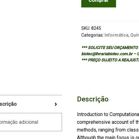
Comprar
TO
COMPUTATIONAL
CHEMISTRY
-
SKU:
8245
2/ED
Categorias:
Informática
,
Quí
quantidade
*** SOLICITE SEU ORÇAMENTO A
biotec@livrariabiotec.com.br –
*** PREÇO SUJEITO A REAJUST
Descrição
scrição
Introduction to Computationa
comprehensive account of th
ormação adicional
methods, ranging from class
Although the main focus is o