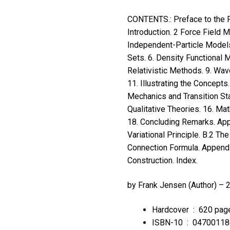
CONTENTS.: Preface to the Fi
Introduction. 2 Force Field 
Independent-Particle Models.
Sets. 6. Density Functional 
Relativistic Methods. 9. Wav
11. Illustrating the Concepts
Mechanics and Transition Sta
Qualitative Theories. 16. Ma
18. Concluding Remarks. App
Variational Principle. B.2 
Connection Formula. Appendi
Construction. Index.
by
Frank Jensen
(Author) – 
Hardcover ‏ : ‎
620 pag
ISBN-10 ‏ : ‎
04700118