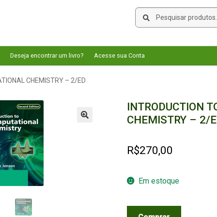
Pesquisar
Pesquisar
por:
Deseja encontrar um livro?
Acesse sua Conta
TIONAL CHEMISTRY – 2/ED
INTRODUCTION T
CHEMISTRY – 2/
🔍
R$
270,00
Em estoque
INTRODUCTION