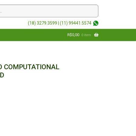
(18) 3279.3599 |
(11) 99441.5574
R$
0,00
0 item
O COMPUTATIONAL
ED