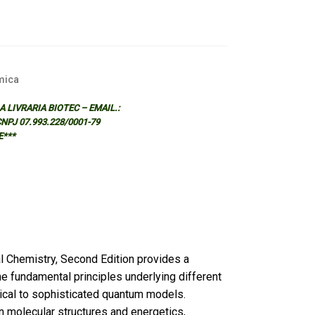
mica
 LIVRARIA BIOTEC – EMAIL.:
 CNPJ 07.993.228/0001-79
E***
l Chemistry, Second Edition provides a
e fundamental principles underlying different
ical to sophisticated quantum models.
n molecular structures and energetics,