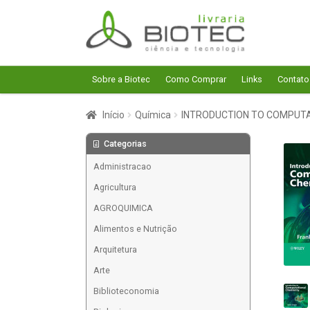
Pular
Pular
para
para
navegação
o
conteúdo
Sobre a Biotec
Como Comprar
Links
Contato
Início
Química
INTRODUCTION TO COMPUTA
Categorias
Administracao
Agricultura
AGROQUIMICA
Alimentos e Nutrição
Arquitetura
Arte
Biblioteconomia