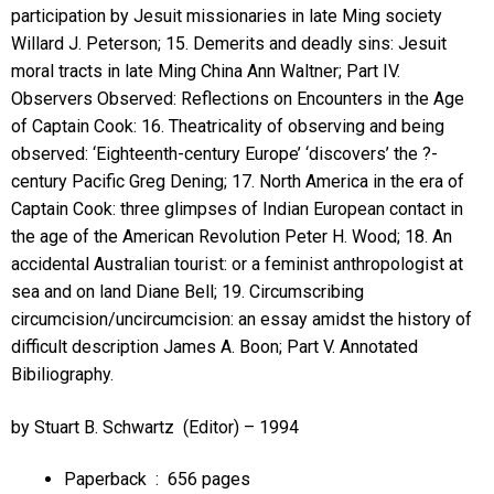
participation by Jesuit missionaries in late Ming society
Willard J. Peterson; 15. Demerits and deadly sins: Jesuit
moral tracts in late Ming China Ann Waltner; Part IV.
Observers Observed: Reflections on Encounters in the Age
of Captain Cook: 16. Theatricality of observing and being
observed: ‘Eighteenth-century Europe’ ‘discovers’ the ?-
century Pacific Greg Dening; 17. North America in the era of
Captain Cook: three glimpses of Indian European contact in
the age of the American Revolution Peter H. Wood; 18. An
accidental Australian tourist: or a feminist anthropologist at
sea and on land Diane Bell; 19. Circumscribing
circumcision/uncircumcision: an essay amidst the history of
difficult description James A. Boon; Part V. Annotated
Bibiliography.
by
Stuart B. Schwartz
(Editor) – 1994
Paperback ‏ : ‎
656 pages