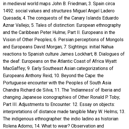
in medieval world maps John B. Friedman; 3. Spain circa
1492: social values and structures Miguel Angel Ladero
Quesada; 4. The conquests of the Canary Islands Eduardo
Aznar Vallejo; 5. Tales of distinction: European ethnography
and the Caribbean Peter Hulme; Part II. Europeans in the
Vision of Other Peoples; 6. Persian perceptions of Mongols
and Europeans David Morgan; 7. Sightings: initial Nahua
reactions to Spanish culture James Lockhart; 8. Dialogues of
the deaf: Europeans on the Atlantic Coast of Africa Wyatt
MacGaffey; 9. Early Southeast Asian categorizations of
Europeans Anthony Reid; 10. Beyond the Cape: the
Portuguese encounter with the Peoples of South Asia
Chandra Richard de Silva; 11. The ‘Indianness’ of Iberia and
changing Japanese iconographies of Other Ronald P. Toby;
Part III. Adjustments to Encounter: 12. Essay on objects:
interpretations of distance made tangible Mary W. Helms; 13.
The indigenous ethnographer: the indio ladino as historian
Rolena Adorno; 14. What to wear? Observation and