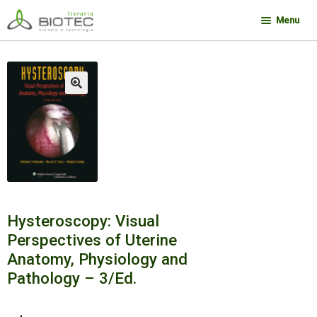
Pular
Pular
Menu
para
para
navegação
o
Minha conta
conteúdo
Contato
🔍
Sobre a Biotec
Como Comprar
Links
Deseja encontrar um livro?
Hysteroscopy: Visual
Perspectives of Uterine
Anatomy, Physiology and
Pathology – 3/Ed.