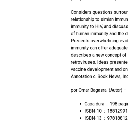
Considers questions surround
relationship to simian immu
immunity to HIV, and discusse
of human immunity and the d
Presents overwhelming evide
immunity can offer adequate p
describes a new concept of n
retroviruses. Ideas presente
vaccine development and on c
Annotation c. Book News, Inc
por
Omar Bagasra
(Autor) –
Capa dura ‏ : ‎
198 pagi
ISBN-10 ‏ : ‎
18812991
ISBN-13 ‏ : ‎
97818812