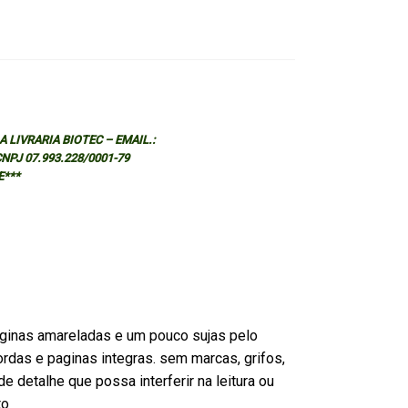
 LIVRARIA BIOTEC – EMAIL.:
 CNPJ 07.993.228/0001-79
E***
ginas amareladas e um pouco sujas pelo
rdas e paginas integras. sem marcas, grifos,
e detalhe que possa interferir na leitura ou
to