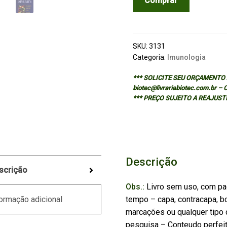
Comprar
AND
MOLECULAR
IMMUNITY:
PROSPECTS
SKU:
3131
FOR
Categoria:
Imunologia
THE
*** SOLICITE SEU ORÇAMENTO A
AIDS
biotec@livrariabiotec.com.br –
VACCINE
*** PREÇO SUJEITO A REAJUST
quantidade
Descrição
scrição
Obs.:
Livro sem uso, com pa
tempo – capa, contracapa, bo
ormação adicional
marcações ou qualquer tipo d
pesquisa – Conteudo perfei