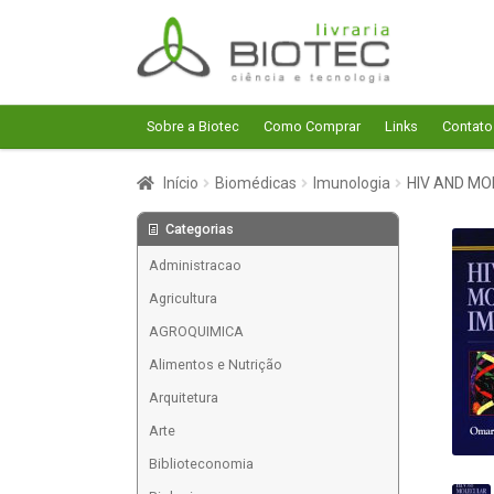
Pular
Pular
para
para
navegação
o
conteúdo
Sobre a Biotec
Como Comprar
Links
Contato
Início
Biomédicas
Imunologia
HIV AND MO
Categorias
Administracao
Agricultura
AGROQUIMICA
Alimentos e Nutrição
Arquitetura
Arte
Biblioteconomia