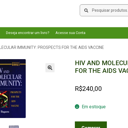
Pesquisar
Pesquisar
por:
Deseja encontrar um livro?
Acesse sua Conta
LECULAR IMMUNITY: PROSPECTS FOR THE AIDS VACCINE
HIV AND MOLECU
FOR THE AIDS VA
🔍
R$
240,00
Em estoque
HIV