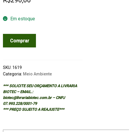
R$
290,00
Em estoque
HEALTH
Comprar
ECOLOGY
-
HEALTH,
CULTURE
SKU:
1619
AND
Categoria:
Meio Ambiente
HUMAN-
*** SOLICITE SEU ORÇAMENTO A LIVRARIA
ENVIRONMENT
BIOTEC – EMAIL.:
INTERACTION
biotec@livrariabiotec.com.br – CNPJ
quantidade
07.993.228/0001-79
*** PREÇO SUJEITO A REAJUSTE***