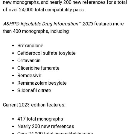
new monographs, and nearly 200 new references for a total
of over 24,000 total compatibility pairs.
ASHP® Injectable Drug Information™ 2023
features more
than 400 monographs, including:
Brexanolone
Cefiderocol sulfate tosylate
Oritavancin
Oliceridine fumarate
Remdesivir
Remimazolam besylate
Sildenafil citrate
Current 2023 edition features:
417 total monographs
Nearly 200 new references
Over 24,000 total compatibility pairs