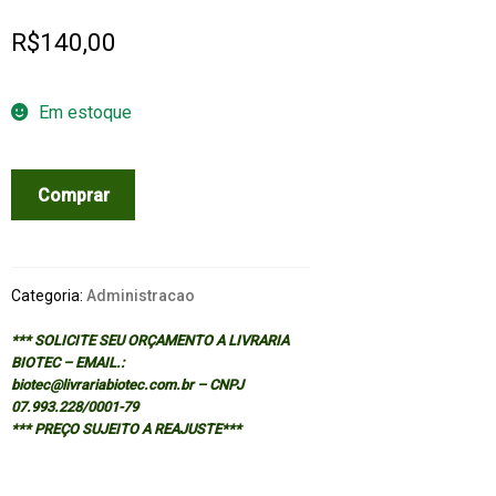
R$
140,00
Em estoque
GLOBAL
Comprar
BUSINESS
REGULATION
quantidade
Categoria:
Administracao
*** SOLICITE SEU ORÇAMENTO A LIVRARIA
BIOTEC – EMAIL.:
biotec@livrariabiotec.com.br – CNPJ
07.993.228/0001-79
*** PREÇO SUJEITO A REAJUSTE***