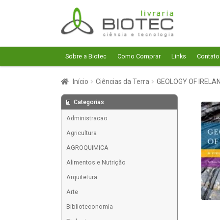
Pular
Pular
para
para
navegação
o
conteúdo
Sobre a Biotec
Como Comprar
Links
Contato
Início
Ciências da Terra
GEOLOGY OF IRELAND
Categorias
Administracao
Agricultura
AGROQUIMICA
Alimentos e Nutrição
Arquitetura
Arte
Biblioteconomia