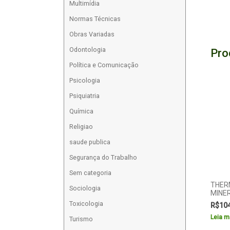
Multimídia
Normas Técnicas
Obras Variadas
Odontologia
Pro
Política e Comunicação
Psicologia
Psiquiatria
Química
Religiao
saude publica
Segurança do Trabalho
Sem categoria
THER
Sociologia
MINE
Toxicologia
R$
10
Leia m
Turismo