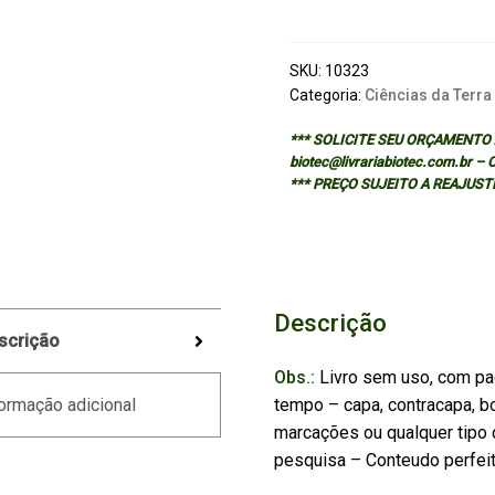
IRELAND:
A
FIELD
SKU:
10323
GUIDE
Categoria:
Ciências da Terra
quantidade
*** SOLICITE SEU ORÇAMENTO A
biotec@livrariabiotec.com.br –
*** PREÇO SUJEITO A REAJUST
Descrição
scrição
Obs.:
Livro sem uso, com pa
tempo – capa, contracapa, bo
ormação adicional
marcações ou qualquer tipo d
pesquisa – Conteudo perfei