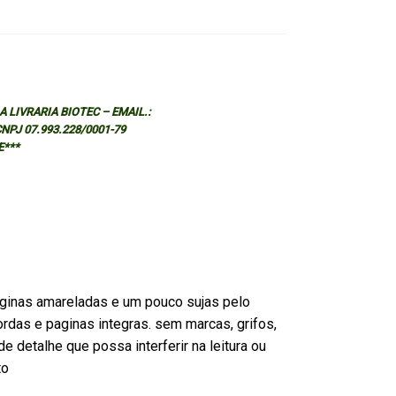
 LIVRARIA BIOTEC – EMAIL.:
 CNPJ 07.993.228/0001-79
E***
ginas amareladas e um pouco sujas pelo
rdas e paginas integras. sem marcas, grifos,
e detalhe que possa interferir na leitura ou
to