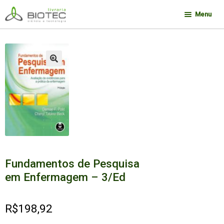
Pular
Pular
Menu
para
para
navegação
o
Minha conta
conteúdo
Contato
🔍
Sobre a Biotec
Como Comprar
Links
Deseja encontrar um livro?
Fundamentos de Pesquisa
em Enfermagem – 3/Ed
R$
198,92