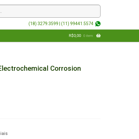
(18) 3279.3599 |
(11) 99441.5574
R$
0,00
0 item
lectrochemical Corrosion
iais