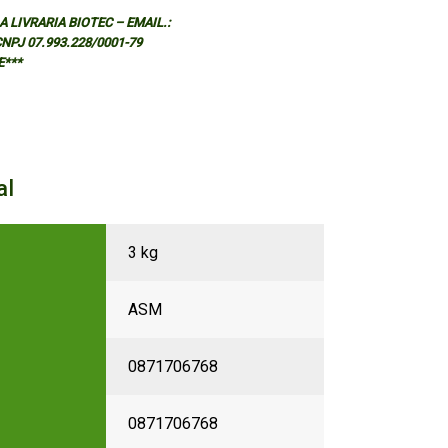
 LIVRARIA BIOTEC – EMAIL.:
 CNPJ 07.993.228/0001-79
E***
al
3 kg
ASM
0871706768
0871706768