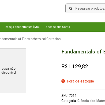
Pesquisar
Pesquisar
por:
Deseja encontrar um livro?
Acesse sua Conta
ndamentals of Electrochemical Corrosion
Fundamentals of E
R$
1.129,82
Fora de estoque
SKU:
7014
Categoria:
Ciência dos Mater