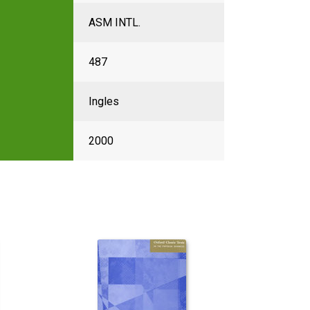
ASM INTL.
487
Ingles
2000