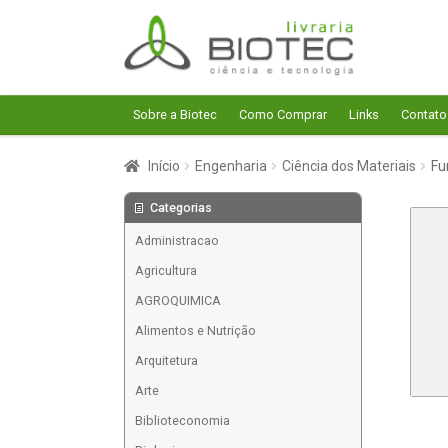
Pular
Pular
para
para
navegação
o
conteúdo
Sobre a Biotec
Como Comprar
Links
Contato
Início
Engenharia
Ciência dos Materiais
Fu
Categorias
Administracao
Agricultura
AGROQUIMICA
Alimentos e Nutrição
Arquitetura
Arte
Biblioteconomia