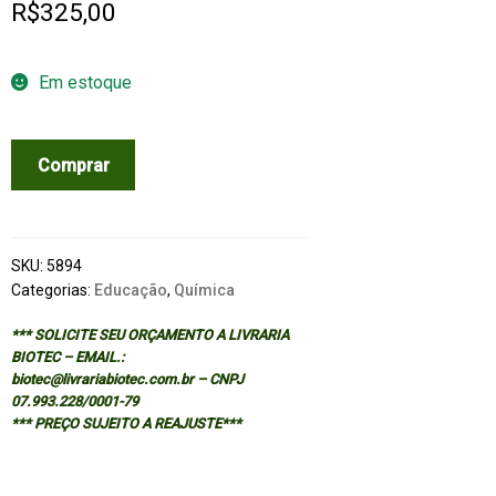
R$
325,00
Em estoque
FOUNDATIONS
Comprar
OF
COLLEGE
CHEMISTRY
-
SKU:
5894
ALTERNATE
Categorias:
Educação
,
Química
12/ED
*** SOLICITE SEU ORÇAMENTO A LIVRARIA
quantidade
BIOTEC – EMAIL.:
biotec@livrariabiotec.com.br – CNPJ
07.993.228/0001-79
*** PREÇO SUJEITO A REAJUSTE***